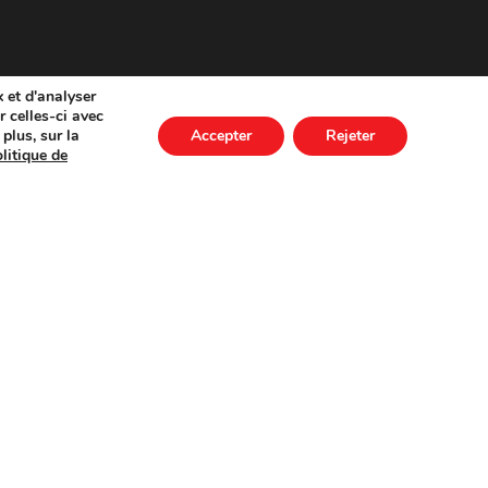
 et d'analyser
 celles-ci avec
plus, sur la
Accepter
Rejeter
litique de
Plus de détails
 plein
Burkina Faso
France