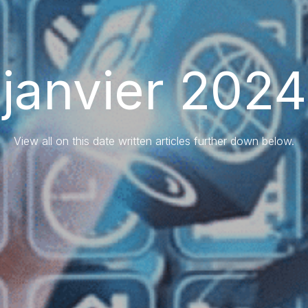
janvier 2024
View all on this date written articles further down below.